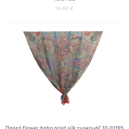
16,80 €
Παρεό flower boho print silk τυρκουάζ 10.01195